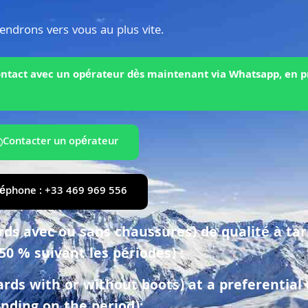
endrons vers vous au plus vite.
 contact avec un opérateur dès maintenant via Whatsapp, en p
Contacter un opérateur
léphone : +33 469 969 556
s avec ou sans chaussures) de qualité à tarif
 50 % suivant les périodes) :
rds with or without boots) at a preferential 
nding on the period):