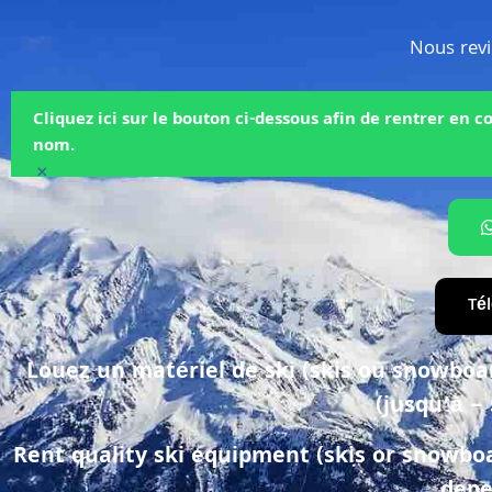
Nous revi
Cliquez ici sur le bouton ci-dessous afin de rentrer en
nom.
×
Té
Louez un matériel de ski (skis ou snowboard
(jusqu’à –
Rent quality ski equipment (skis or snowboa
depe