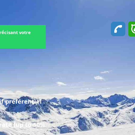
récisant votre
 préférentiel
rate (up to 50%