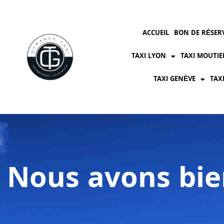
ACCUEIL
BON DE RÉSER
TAXI LYON
TAXI MOUTIE
TAXI GENÈVE
TAX
Nous avons bie