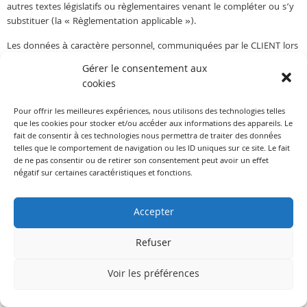
autres textes législatifs ou règlementaires venant le compléter ou s’y
substituer (la « Règlementation applicable »).
Les données à caractère personnel, communiquées par le CLIENT lors
de son inscription sur le site garance-taxi.fr ou les applications mobiles
Gérer le consentement aux
et celles recueillies à l’occasion de chaque course, sont obligatoires et
cookies
pertinentes pour la réalisation de la Prestation. Sans ces informations,
la Prestation de la SOCIETE ne pourrait être fournie.
Pour offrir les meilleures expériences, nous utilisons des technologies telles
que les cookies pour stocker et/ou accéder aux informations des appareils. Le
Ces informations sont :
fait de consentir à ces technologies nous permettra de traiter des données
telles que le comportement de navigation ou les ID uniques sur ce site. Le fait
le numéro de téléphone présenté par le CLIENT,
de ne pas consentir ou de retirer son consentement peut avoir un effet
l’enregistrement de la conversation téléphonique,
négatif sur certaines caractéristiques et fonctions.
les nom et prénom du (des) passager(s) et adresse email,
le détail des données relatives à la course effectuée,
les données de connexion, d’utilisation, de localisation
Accepter
et les données relatives à la carte de paiement du CLIENT (N°
de la carte, date d’expiration, cryptogramme visuel).
Refuser
La SOCIETE se réserve la possibilité d’enregistrer et de conserver, à
des fins de preuve et afin d’optimiser l’efficacité du processus de
Voir les préférences
gestion des commandes, l’ensemble des informations relatives aux
appels reçus par son Centre d’Appels, aux commandes passées via le