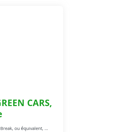
REEN CARS,
e
eak, ou équivalent, ...