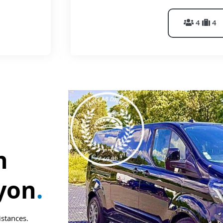
4
4
n
yon
.
istances.