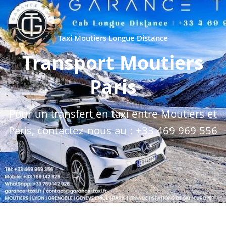
Taxi Moutiers Longue Distance
Transport Moutiers
Paris
Pour un transfert en taxi entre Moutiers et
Paris, contactez-nous au :
+33 469 969 556