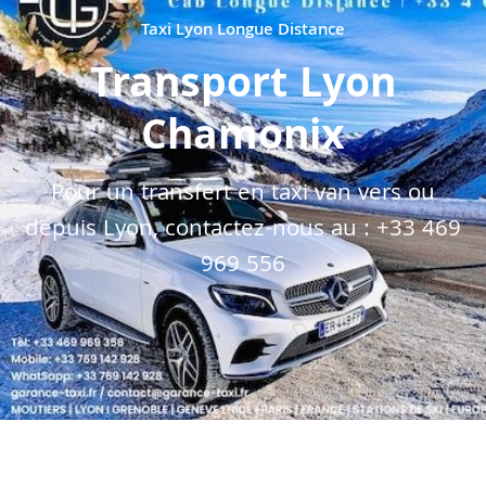
Taxi Lyon Longue Distance
Transport Lyon
Chamonix
Pour un transfert en taxi van vers ou
depuis Lyon, contactez-nous au :
+33 469
969 556