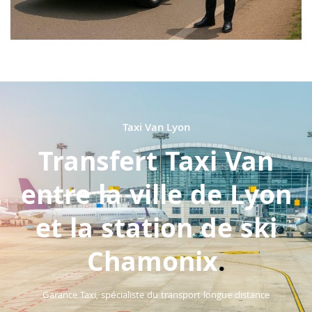
Taxi Van Lyon
Transfert Taxi Van
entre la ville de Lyon
et la station de ski
Chamonix
.
Garance Taxi, spécialiste du transport longue distance