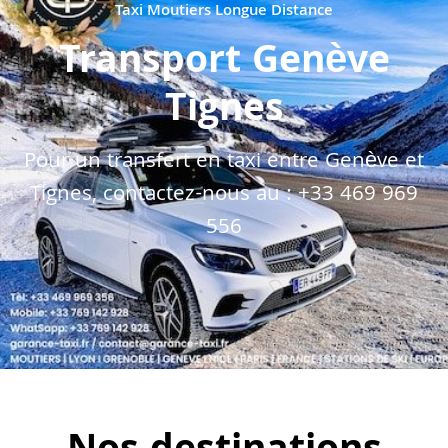
Taxi Moutiers Longue Distance
Transport Genève
Tignes
Pour un transfert en taxi entre Genève et
Tignes, contactez-nous au :
+33 469 969
556