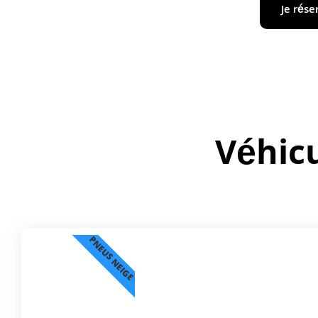
Je rés
Véhicu
PNEUS NEIGE