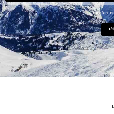
Transfert e
Té
T