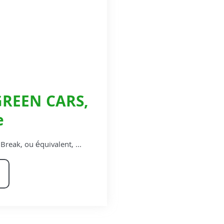
REEN CARS,
e
eak, ou équivalent, ...