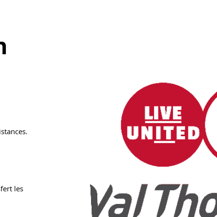
n
istances.
fert les