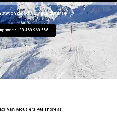
n station de ski / Longue distance
léphone : +33 469 969 556
axi Van Moutiers Val Thorens