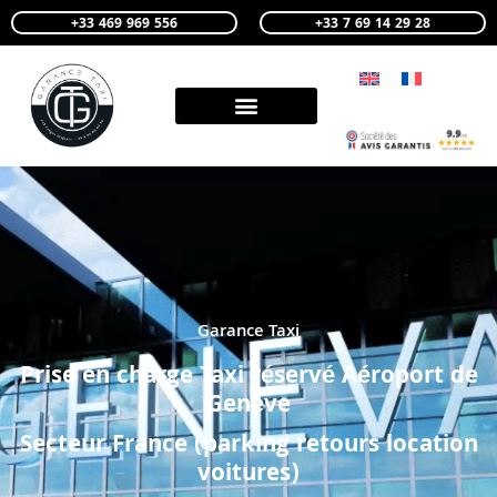
+33 469 969 556
+33 7 69 14 29 28
Garance Taxi
Prise en charge Taxi réservé Aéroport de
Genève
Secteur France (parking retours location
voitures)