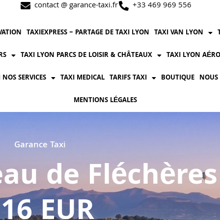
contact @ garance-taxi.fr
+33 469 969 556
VATION
TAXIEXPRESS – PARTAGE DE TAXI LYON
TAXI VAN LYON
RS
TAXI LYON PARCS DE LOISIR & CHÂTEAUX
TAXI LYON AÉRO
I NOS SERVICES
TAXI MEDICAL
TARIFS TAXI
BOUTIQUE
NOUS
MENTIONS LÉGALES
Garance Taxi
au de Fléchères
116 EUR