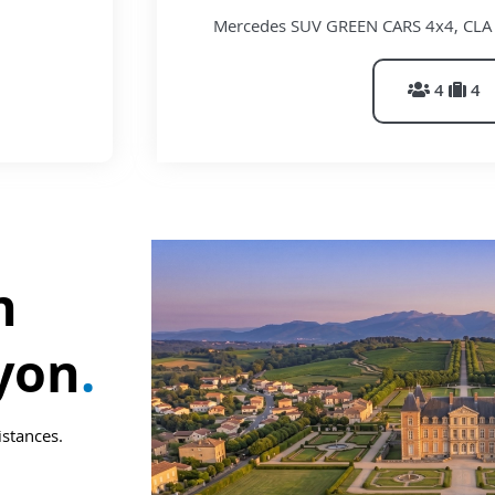
Mercedes SUV GREEN CARS 4x4, CLA Br
4
4
n
yon
.
istances.