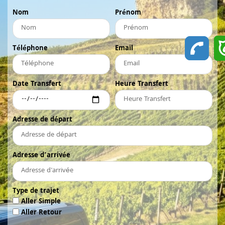
Nom
Prénom
Téléphone
Email
Date Transfert
Heure Transfert
Adresse de départ
Adresse d'arrivée
Type de trajet
Aller Simple
Aller Retour