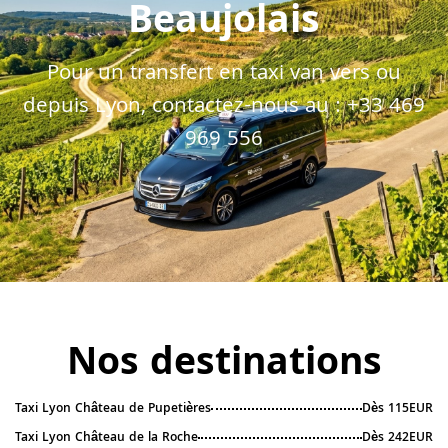
Beaujolais
Pour un transfert en taxi van vers ou
depuis Lyon, contactez-nous au :
+33 469
969 556
Nos destinations
Taxi Lyon Château de Pupetières
Dès 115EUR
Taxi Lyon Château de la Roche
Dès 242EUR