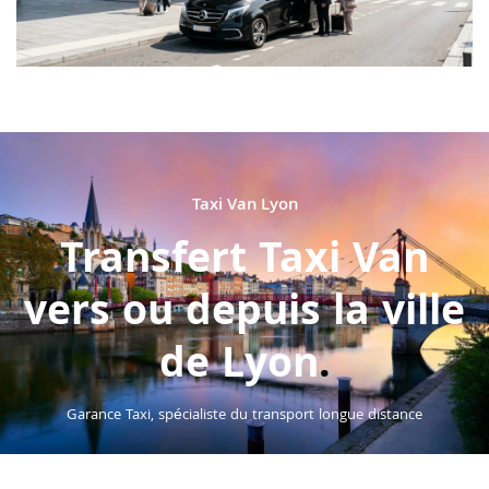
Taxi Van Lyon
Transfert Taxi Van
vers ou depuis la ville
de Lyon
.
Garance Taxi, spécialiste du transport longue distance