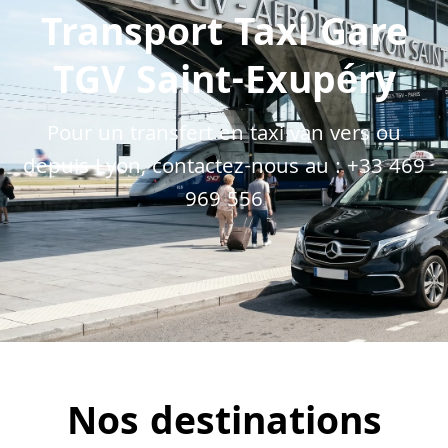
Transport Taxi Gare
TGV Saint-Exupéry
Pour un transfert en taxi van vers ou
depuis Lyon, contactez-nous au :
+33 469
969 556
Nos destinations