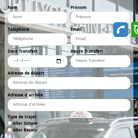
Nom
Prénom
Téléphone
Email
Date Transfert
Heure Transfert
Adresse de départ
Adresse d'arrivée
Type de trajet
Aller Simple
Aller Retour