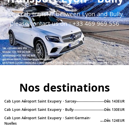
Transport Lyon - Bully
For a cab transfer between Lyon and Bully,
please contact us on :
+33 469 969 556
Nos destinations
Cab Lyon Aéroport Saint Exupery - Sarcey
Dès 143EUR
Cab Lyon Aéroport Saint Exupery - Bully
Dès 130EUR
Cab Lyon Aéroport Saint Exupery - Saint-Germain-
Dès 124EUR
Nuelles