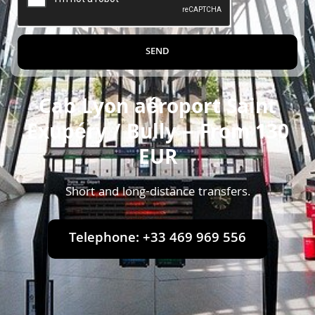
SEND
Cab Lyon aéroport Saint
Exupéry / Bully – From 130
EUR
Short and long-distance transfers.
Telephone: +33 469 969 556