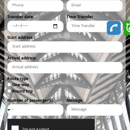
Transfer date
Time Transfer
Start address
Arrival address
Route type
One-way
Round trip
Number of passenger(s)
Message